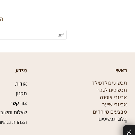
השאירו
י
מידע
טי גולדפילד
אודות
טים לגבר
תקנון
רי אופנה