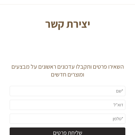
יצירת קשר
J O I N O U R
N E W S L E T T E R
השאירו פרטים ותקבלו עדכונים ראשונים על מבצעים
ומוצרים חדשים