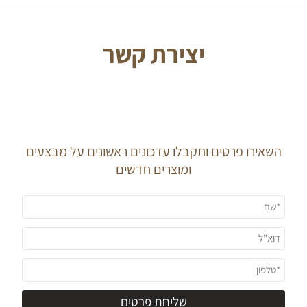
יצירת קשר
J O I N O U R
N E W S L E T T E R
השאירו פרטים ותקבלו עדכונים ראשונים על מבצעים
ומוצרים חדשים