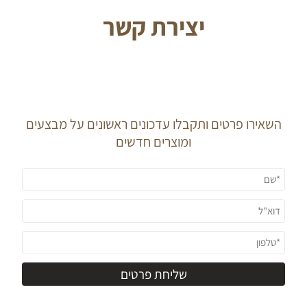
יצירת קשר
J O I N O U R
N E W S L E T T E R
השאירו פרטים ותקבלו עדכונים ראשונים על מבצעים
ומוצרים חדשים