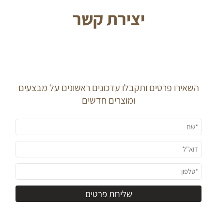
יצירת קשר
J O I N O U R
N E W S L E T T E R
השאירו פרטים ותקבלו עדכונים ראשונים על מבצעים
ומוצרים חדשים