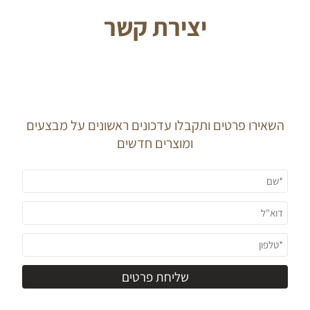
יצירת קשר
J O I N O U R
N E W S L E T T E R
השאירו פרטים ותקבלו עדכונים ראשונים על מבצעים
ומוצרים חדשים