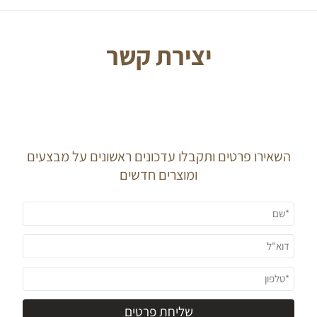
יצירת קשר
J O I N O U R
N E W S L E T T E R
השאירו פרטים ותקבלו עדכונים ראשונים על מבצעים
ומוצרים חדשים