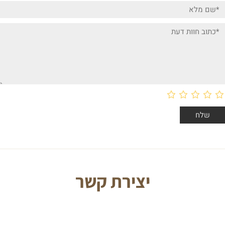
יצירת קשר
J O I N O U R