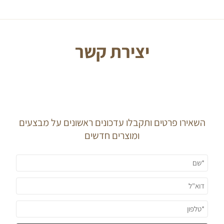
יצירת קשר
J O I N O U R
N E W S L E T T E R
השאירו פרטים ותקבלו עדכונים ראשונים על מבצעים
ומוצרים חדשים