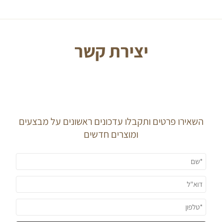
יצירת קשר
J O I N O U R
N E W S L E T T E R
השאירו פרטים ותקבלו עדכונים ראשונים על מבצעים
ומוצרים חדשים