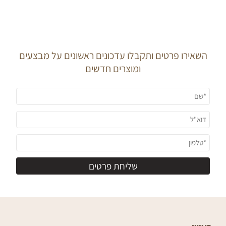
J O I N O U R
N E W S L E T T E R
השאירו פרטים ותקבלו עדכונים ראשונים על מבצעים
ומוצרים חדשים