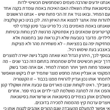
אנחנו יודעים שהרבה פעמים כשמחפשים תכשיטי ילדות
בסיטונאות עולה השאלה האם האיכות באמת עומדת בקנה אחד
עם המחיר. ובואו נגיד את זה הכי פתוח שיש – אנחנו הראשונים
להודות שזה אתגר למצוא את האיזון הזה. לכן בנינו כאן קולקציה
שאנחנו באמת מאמינים בה: כל פריט עבר סינון קפדני לפי
קריטריונים שמאזנים בין אסתטיקה מרגשת לבין נוחות ובטיחות
לילדים. מדובר בטבעות שלא רק נראות טוב בתמונות אלא
מחזיקות יפה גם במציאות – לא משחירות מהר ולא מציקות
באצבע בעת שימוש רגיל.
בנוסף לכך, היתרון הגדול הוא שאתה מקבל גישה ישירה למוצרים
דרך יבואן תכשיטים זולים שמתמחה בתחום הזה כבר שנים – מה
שאומר פחות תיווך ויותר תמורה למחיר. אם אתה מוכר בשוק
המקומי או אונליין ואתה מחפש מוצר שתמיד יש לו ביקוש ושאפשר
לתמחר אותו נכון ועדיין להרוויח ממנו בכבוד – זו הקטגוריה
בשבילך. ראינו לקוחות שבנו מארזים עם טבעת אחת ושוקולד קטן
והפכו את זה למתנה מושלמת לגני ילדים או בתי ספר. אחרים
משלבים אותן בצמידים בסיטונאות או שרשראות בסיטונאות
ויוצרים ערכות קיץ מהממות למכירה בדוכנים.
אי אפשר להתעלם מהעובדה שגם ההורים אוהבים לקנות אותן כי