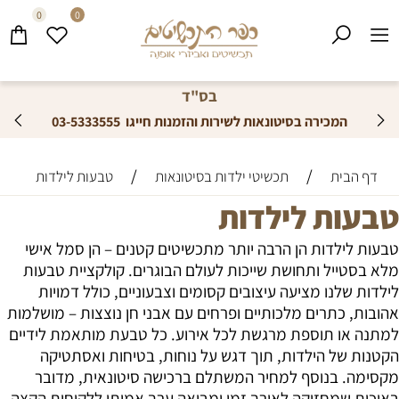
0
0
בס"ד
המכירה בסיטונאות
לשירות והזמנות חייגו
03-5333555
/
/
דף הבית
תכשיטי ילדות בסיטונאות
טבעות לילדות
טבעות לילדות
טבעות לילדות הן הרבה יותר מתכשיטים קטנים – הן סמל אישי
מלא בסטייל ותחושת שייכות לעולם הבוגרים. קולקציית טבעות
לילדות שלנו מציעה עיצובים קסומים וצבעוניים, כולל דמויות
אהובות, כתרים מלכותיים ופרחים עם אבני חן נוצצות – מושלמות
למתנה או תוספת מרגשת לכל אירוע. כל טבעת מותאמת לידיים
הקטנות של הילדות, תוך דגש על נוחות, בטיחות ואסתטיקה
מקסימה. בנוסף למחיר המשתלם ברכישה סיטונאית, מדובר
באיכות שמחזיקה לאורך זמן ומביאה ערך אמיתי ללקוחות הקצה.