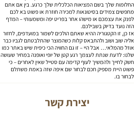
החלומות שלך בשם המציאות הכלכלית שלך כרגע. בין אם אתם
מחפשים צמידים בסיטונאות למכירה חוזרת או פשוט בא לכם
לפנק את עצמכם או מישהו אחר בפריט יפה ומשמעותי – המדף
הזה נועד בדיוק בשבילכם.
אז כן, זו הקטגוריה ההיא שאתם הולכים לשמור במועדפים, לחזור
אליה שוב ושוב ולהתבאס קלות כשהמוצר שהתלבטתם לגביו כבר
אוזל מהמלאי… אבל היי – זו גם החוויה הכי כיפית שיש באתר כמו
שלנו: לדעת שנתת לעצמך רגע קטן של יופי ואופנה במחיר שעושה
חשק לחייך ולהמשיך לעוף קדימה עם סטייל שאין לאחרים – כי
פשוט היית מספיק חכם לבחור שם איפה שזה באמת משתלם
לבחור בו.
יצירת קשר
J O I N O U R
N E W S L E T T E R