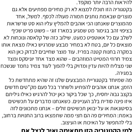
להיראות הרבה יותר מוקפד.
בקטגוריה הזו תוכלו למצוא לא רק מחירים מפתיעים אלא גם
מוצרים שבאמת נותנים תמורה מעולה לכסף. למשל, אחד
מהמוצרים שאנחנו הכי אוהבים להמליץ עליו הוא סט שרשראות
בציפוי זהב בגימור מט שמגיע במארז זוגי – פשוט פריט שכיף
לשלב עם כל אאוטפיט כמעט. שילוב כזה של קלאסה ונוכחות לא
מוצאים כל יום, בטח לא במחיר מבצע שמרגיש כאילו מצאת אותו
במקרה בחנות קטנה בפריז. עוד מוצר שחייבים לבדוק כאן הוא
צמיד חרוזי המטייט המוזהבים – שהוא מצד אחד יוניסקס ומצד
שני מצליח להיות עדין ומדויק בלי להפוך לעוד צמיד נחמד שנשכח
במגירה.
מה שמיוחד בקטגוריית המבצעים שלנו זה שהיא מתחדשת כל
הזמן; אנחנו אוהבים להפתיע ולשחרר בכל פעם מק"טים חדשים
בקצב גבוה יחסית, כך שכל ביקור כאן יכול להרגיש כאילו גיליתם
איזו פינה סודית בלב העניינים. כשאנחנו מדברים על תכשיטים
בסיטונאות או על יבואן תכשיטים זולים – אנחנו מתכוונים לזה
באמת: המחירים פה הם חצי ממה שתמצאו ברוב החנויות ברחוב,
בלי להתפשר על האיכות או העיצוב.
למי הקטגוריה הזו מתאימה ואיך לנצל את