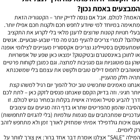
המבצעים באמת נכון?
האמת? לכולם. אבל אם ננסה לדייק יותר – הקטגוריה הזאת
מתאימה במיוחד למי שיודע לחפש חכם ולקנות חכם אפילו יותר.
בעלי חנויות קטנות שרוצים לרענן מלאי בלי לקרוע את התקציב
שלהם? לגמרי צריכים להעיף מבט פה מדי שבוע-שבועיים. אנשים
שמתעסקים בסטיילינג וצריכים אקססוריז מעניינים לצילומי אופנה
או לתוכן באינסטגרם ובטיקטוק? ימצאו כאן שפע של אפשרויות
שהן גם פוטוגניות וגם מגניבות למחצה. וגם כמובן לקוחות פרטיים
שאוהבים לתפוס דילים טובים ולקשט את עצמם בלי שמשכנתא
תהיה חלק מהעניין.
אנחנו מאמינים שתכשיט טוב יכול להפוך יום רגיל למשהו קצת
יותר חגיגי. וזה בדיוק הקסם שאנחנו מנסים לזקק כאן – לתת לכם
דרך להביע סטייל ואמירה אישית בקלות ובמחיר נגיש לכולם. זו
הסיבה שהמון מהפריטים שתראו בדף הזה מגיעים עם עיצובים
עדכניים שמתכתבים עם מגמות עולמיות (בלי להגזים לתחפושות)
ועם איכות גולדפילד אמיתי שמחזיק לאורך זמן ולא מתחפש לזהב
רק ליומיים.
המילה "SALE" אצלנו אומרת דבר אחד ברור: אין צורך לוותר על