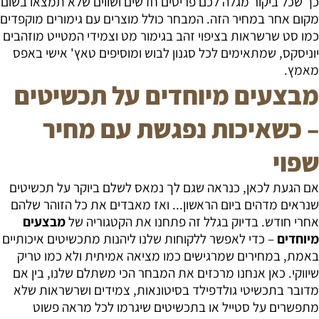
כך שכל ביקור מגלה לכם פריטים חדשים ושווים שלא תמצאו בשום
מקום אחר במחיר הזה. המבחר כולל מוצרים עם גימורים מוקפדים
כמו סט שרשראות בציפוי זהב בגימור מט וצמידי המטייט מוזהבים
יוניסקס, שמתאימים לכל סגנון לבוש ומוסיפים טאץ' אישי באפס
מאמץ.
מבצעים מיוחדים על תכשיטים
– כשאיכות נפגשת עם מחיר
שפוי
אם הגעת לכאן, כנראה שגם לך נמאס לשלם ביוקר על תכשיטים
שנראים מדהים ביום הראשון... ואז מאבדים את כל הזוהר שלהם
אחרי חודש. בדיוק בגלל זה פתחנו את הקטגוריה של
מבצעים
מיוחדים
– כדי לאפשר ללקוחות שלנו ליהנות מתכשיטים איכותיים
באמת, במחירים שמרגישים כמו מציאה אמיתית ולא כמו טריק
שיווקי. כאן אנחנו מרכזים את המבחר הכי משתלם שלנו, בין אם
מדובר בתכשיטי גולדפילד בסיטונאות, צמידים ושרשראות שלא
מתפשרים על סטייל או בתכשיטים שיגרמו לכל מראה פשוט